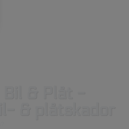
Bil & Plåt -
il- & plåtskador
a?