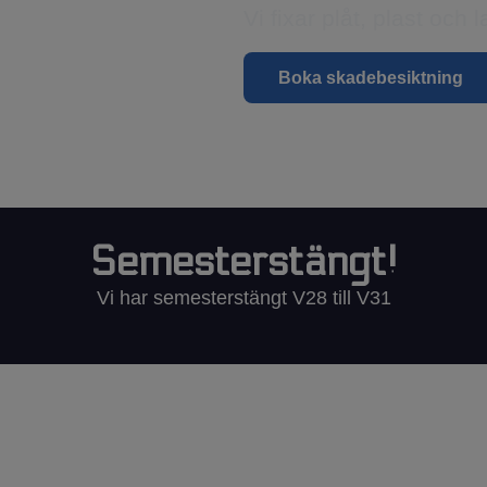
Vi fixar plåt, plast och 
Boka skadebesiktning
Semesterstängt!
Vi har semesterstängt V28 till V31