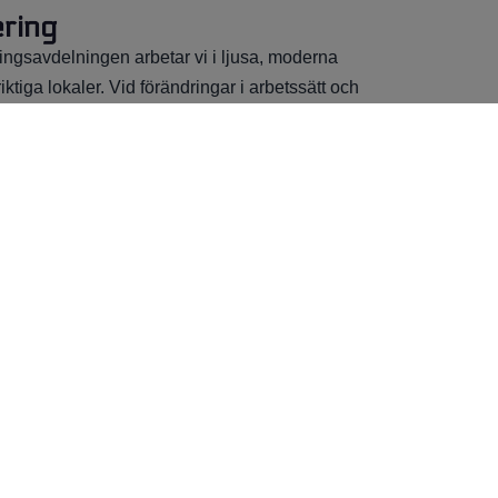
ring
ingsavdelningen arbetar vi i ljusa, moderna
iktiga lokaler. Vid förändringar i arbetssätt och
ger vi alltid in miljöaspekten.
 lackering
u råkat ut för en
ada?