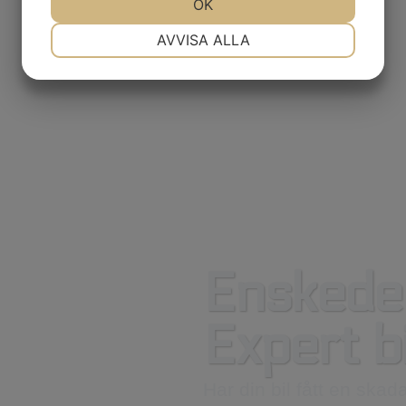
JA
NEJ
OK
JA
NEJ
NÖDVÄNDIG
INSTÄLLNINGAR
AVVISA ALLA
JA
NEJ
JA
NEJ
MARKNADSFÖRING
STATISTIK
Enskede 
Expert b
Har din bil fått en skad