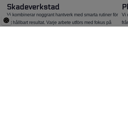
Skadeverkstad
P
Vi kombinerar noggrant hantverk med smarta rutiner för
Vi 
ett hållbart resultat. Varje arbete utförs med fokus på
frå
kvalitet, miljö och finish.
pla
Boka ditt ärende