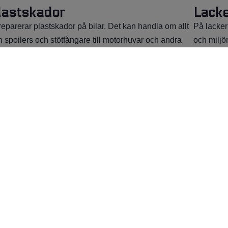
lastskador
Lacke
reparerar plastskador på bilar. Det kan handla om allt
På lacker
n spoilers och stötfångare till motorhuvar och andra
och miljör
stdetaljer.
rutiner vä
Boka reparation
Boka
Har d
bilsk