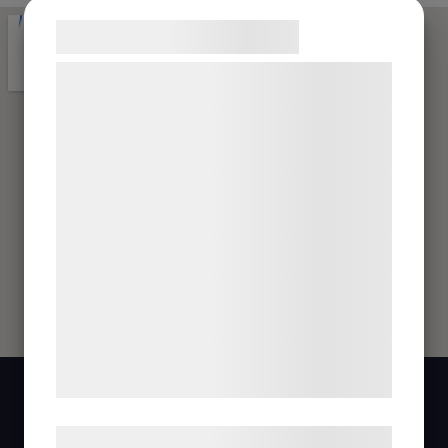
Samtykke til cookies
Vi og vores samarbejdspartnere bruger
teknologier, herunder cookies, til at
indsamle oplysninger om dig til forskellige
formål, herunder: Tilpasning af annoncering,
bedre brugeroplevelse, funktionalitet,
statistik og marketing. Disse oplysninger
kan blive delt med annoncerings- og
analysepartnere, som kan kombinere dem
med data, du tidligere har givet dem eller
de har indsamlet gennem din brug af deres
tjenester. Ved at klikke på 'OK' giver du
samtykke til disse formål.
Læs mere om vores brug af cookies og